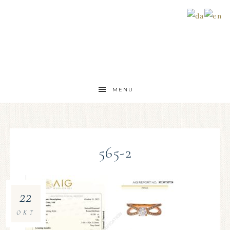
MENU
565-2
22
OKT