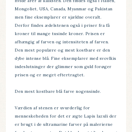
hvide årer af kalksten. Den findes også i Italien,
Mongoliet, USA, Canada, Myanmar og Pakistan
men fine eksemplarer er sjældne overalt.
Derfor findes ædelstenen også i priser fra få
kroner til mange tusinde kroner. Prisen er
afhængig af farven og intensiteten af farven.
Den mest populære og mest kostbare er den
dybe intense blå. Fine eksemplarer med svovlkis
indeslutninger der glimmer som guld forøger
prisen og er meget eftertragtet.
Den mest kostbare blå farve nogensinde.
Værdien af stenen er uvurderlig for
menneskeheden for det er ægte Lapis lazuli der
er brugt i de ultramarine farver på malerierne