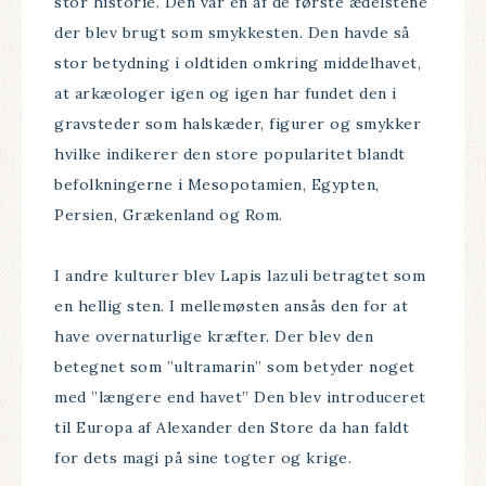
stor historie. Den var en af de første ædelstene
der blev brugt som smykkesten. Den havde så
stor betydning i oldtiden omkring middelhavet,
at arkæologer igen og igen har fundet den i
gravsteder som halskæder, figurer og smykker
hvilke indikerer den store popularitet blandt
befolkningerne i Mesopotamien, Egypten,
Persien, Grækenland og Rom.
I andre kulturer blev Lapis lazuli betragtet som
en hellig sten. I mellemøsten ansås den for at
have overnaturlige kræfter. Der blev den
betegnet som ”ultramarin” som betyder noget
med ”længere end havet” Den blev introduceret
til Europa af Alexander den Store da han faldt
for dets magi på sine togter og krige.