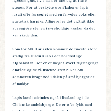
ligesom guld, hvis man er uheldig at ridse
stenen. For at beskytte overfladen er lapis
lazuli ofte forseglet med en farveløs voks eller
syntetisk harpiks. Alligevel er det vigtigt ikke
at rengøre stenen i syreholdige væsker da det
kan skade den.
Som for 5000 år siden kommer de fineste stene
stadig fra Hindu Kush i det nordøstlige
Afghanistan. Det er et meget svært tilgængeligt
område og de rå uslebne sten bliver om
sommeren bragt ned i dalen på små bjergstier
af muldyr.
Lapis lazuli udvindes også i Rusland og i de
Chilenske andelsbjerge. De er ofte fyldt med