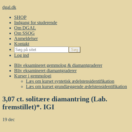
dgal.dk
SHOP
Indgang for studerende
Om DGAL
Om SSOG
Anmeldelser
Kontakt
Log ind
Bliv eksamineret gemmolog & diamantgraderer
Bliv eksamineret diamantgraderer
Kurser i gemmologi
Læs om kurset syntetisk ædelstensidentifikation
Læs om kurset grundlæggende ædelstensidentifikation
3,07 ct. solitære diamantring (Lab.
fremstillet)*. IGI
19
dec