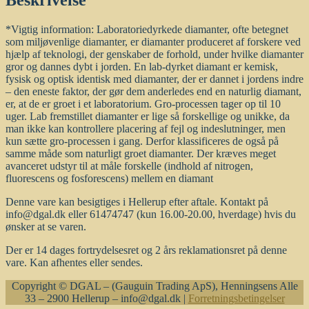
antal
*Vigtig information: Laboratoriedyrkede diamanter, ofte betegnet
som miljøvenlige diamanter, er diamanter produceret af forskere ved
hjælp af teknologi, der genskaber de forhold, under hvilke diamanter
gror og dannes dybt i jorden. En lab-dyrket diamant er kemisk,
fysisk og optisk identisk med diamanter, der er dannet i jordens indre
– den eneste faktor, der gør dem anderledes end en naturlig diamant,
er, at de er groet i et laboratorium. Gro-processen tager op til 10
uger. Lab fremstillet diamanter er lige så forskellige og unikke, da
man ikke kan kontrollere placering af fejl og indeslutninger, men
kun sætte gro-processen i gang. Derfor klassificeres de også på
samme måde som naturligt groet diamanter. Der kræves meget
avanceret udstyr til at måle forskelle (indhold af nitrogen,
fluorescens og fosforescens) mellem en diamant
Denne vare kan besigtiges i Hellerup efter aftale. Kontakt på
info@dgal.dk eller 61474747 (kun 16.00-20.00, hverdage) hvis du
ønsker at se varen.
Der er 14 dages fortrydelsesret og 2 års reklamationsret på denne
vare. Kan afhentes eller sendes.
Copyright © DGAL – (Gauguin Trading ApS), Henningsens Alle
33 – 2900 Hellerup – info@dgal.dk |
Forretningsbetingelser