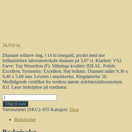
34,950
kr.
Diamant solitære ring, i 14 kt roseguld, prydet med stor
brillantsleben laboratorieskabt diamant på 3,07 ct. Klarhed: VS2.
Farve: Top Wesselton (F). Slibnings kvalitet: IDEAL. Polish:
Excellent, Symmetry: Excellent. Høj brillans. Diamant måler 9,36 x
9,40 x 5,68 mm. Leveres i smykkeetui. Ringstørrelse 56.
Medfølgende certifikat fra verdens største ædelstenslaboratorium
IGI. Laser inskription på rondisten.
3,07
ct.
Tilføj til kurv
solitære
Varenummer (SKU):
655
Kategori:
Shop
diamantring
(Lab.
Beskrivelse
fremstillet)*.
IGI
Beskrivelse