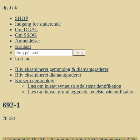
dgal.dk
SHOP
Indgang for studerende
Om DGAL
Om SSOG
Anmeldelser
Kontakt
Log ind
Bliv eksamineret gemmolog & diamantgraderer
Bliv eksamineret diamantgraderer
Kurser i gemmologi
Læs om kurset syntetisk ædelstensidentifikation
Læs om kurset grundlæggende ædelstensidentifikation
692-1
28
okt
Copyright © DGAL – (Gauguin Trading ApS), Henningsens Alle