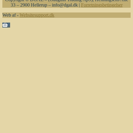
33 – 2900 Hellerup – info@dgal.dk |
Forretningsbetingelser
Web af -
Websitesupport.dk
0