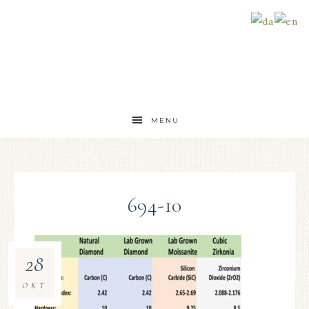
MENU
694-10
28
OKT