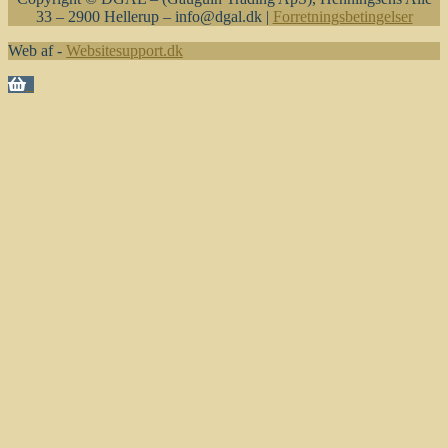
33 – 2900 Hellerup – info@dgal.dk |
Forretningsbetingelser
Web af -
Websitesupport.dk
0