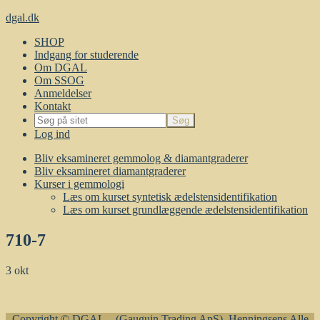
dgal.dk
SHOP
Indgang for studerende
Om DGAL
Om SSOG
Anmeldelser
Kontakt
Log ind
Bliv eksamineret gemmolog & diamantgraderer
Bliv eksamineret diamantgraderer
Kurser i gemmologi
Læs om kurset syntetisk ædelstensidentifikation
Læs om kurset grundlæggende ædelstensidentifikation
710-7
3
okt
Copyright © DGAL – (Gauguin Trading ApS), Henningsens Alle