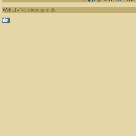
Web af -
Websitesupport.dk
0