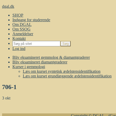
dgal.dk
SHOP
Indgang for studerende
Om DGAL
Om SSOG
Anmeldelser
Kontakt
Log ind
Bliv eksamineret gemmolog & diamantgraderer
Bliv eksamineret diamantgraderer
Kurser i gemmologi
Læs om kurset syntetisk ædelstensidentifikation
Læs om kurset grundlæggende ædelstensidentifikation
706-1
3
okt
Copyright © DGAL – (Gaug