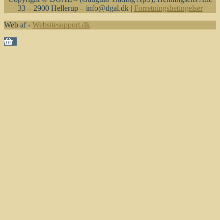
33 – 2900 Hellerup – info@dgal.dk |
Forretningsbetingelser
Web af -
Websitesupport.dk
0