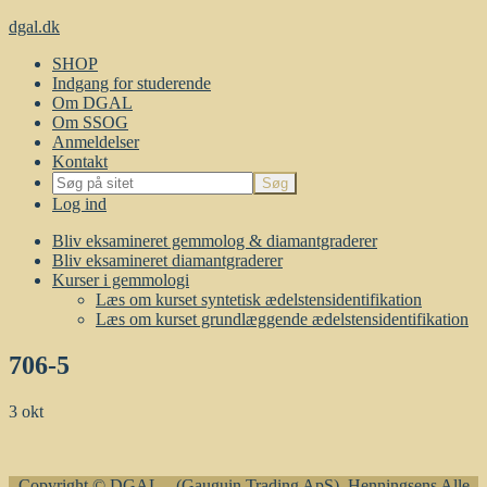
dgal.dk
SHOP
Indgang for studerende
Om DGAL
Om SSOG
Anmeldelser
Kontakt
Log ind
Bliv eksamineret gemmolog & diamantgraderer
Bliv eksamineret diamantgraderer
Kurser i gemmologi
Læs om kurset syntetisk ædelstensidentifikation
Læs om kurset grundlæggende ædelstensidentifikation
706-5
3
okt
Copyright © DGAL – (Gauguin Trading ApS), Henningsens Alle