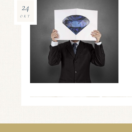
24
OKT