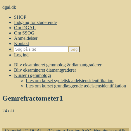
dgal.dk
SHOP
Indgang for studerende
Om DGAL
Om SSOG
Anmeldelser
Kontakt
Log ind
Bliv eksamineret gemmolog & diamantgraderer
Bliv eksamineret diamantgraderer
Kurser i gemmologi
Læs om kurset syntetisk ædelstensidentifikation
Læs om kurset grundlæggende ædelstensidentifikation
Gemrefractometer1
24
okt
Copyright © DGAL – (Gauguin Trading ApS), Henningsens Alle