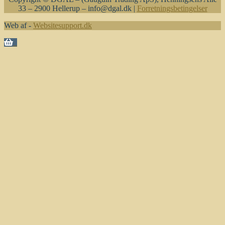
33 – 2900 Hellerup – info@dgal.dk |
Forretningsbetingelser
Web af -
Websitesupport.dk
0