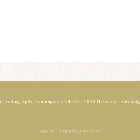
Trading ApS), Henningsens Alle 33 – 2900 Hellerup – info@dg
WEB AF -
WEBSITESUPPORT.DK