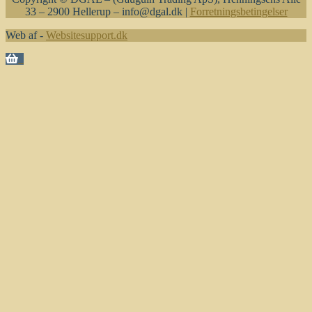
33 – 2900 Hellerup – info@dgal.dk |
Forretningsbetingelser
Web af -
Websitesupport.dk
0