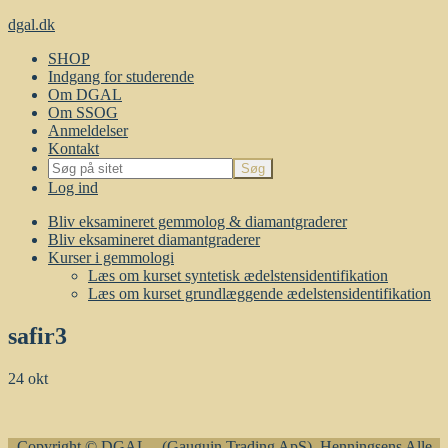
dgal.dk
SHOP
Indgang for studerende
Om DGAL
Om SSOG
Anmeldelser
Kontakt
Log ind
Bliv eksamineret gemmolog & diamantgraderer
Bliv eksamineret diamantgraderer
Kurser i gemmologi
Læs om kurset syntetisk ædelstensidentifikation
Læs om kurset grundlæggende ædelstensidentifikation
safir3
24
okt
Copyright © DGAL – (Gauguin Trading ApS), Henningsens Alle