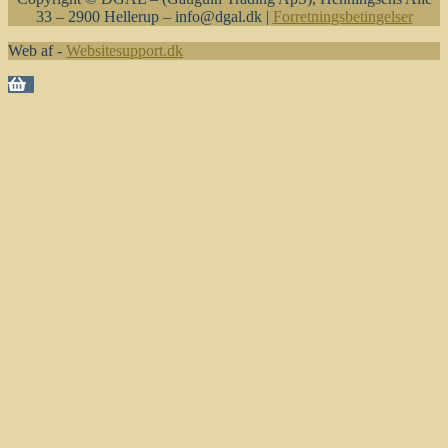
33 – 2900 Hellerup – info@dgal.dk |
Forretningsbetingelser
Web af -
Websitesupport.dk
0