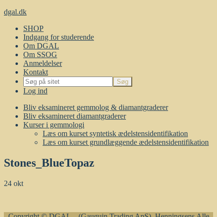
dgal.dk
SHOP
Indgang for studerende
Om DGAL
Om SSOG
Anmeldelser
Kontakt
Log ind
Bliv eksamineret gemmolog & diamantgraderer
Bliv eksamineret diamantgraderer
Kurser i gemmologi
Læs om kurset syntetisk ædelstensidentifikation
Læs om kurset grundlæggende ædelstensidentifikation
Stones_BlueTopaz
24
okt
Copyright © DGAL – (Gauguin Trading ApS), Henningsens Alle