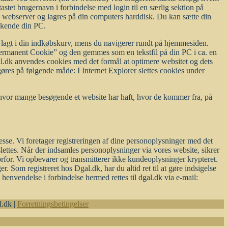
stet brugernavn i forbindelse med login til en særlig sektion på
en webserver og lagres på din computers harddisk. Du kan sætte din
enkende din PC.
ar lagt i din indkøbskurv, mens du navigerer rundt på hjemmesiden.
ermanent Cookie” og den gemmes som en tekstfil på din PC i ca. en
.dk anvendes cookies med det formål at optimere websitet og dets
gøres på følgende måde: I Internet Explorer slettes cookies under
f, hvor mange besøgende et website har haft, hvor de kommer fra, på
esse. Vi foretager registreringen af dine personoplysninger med det
lettes. Når der indsamles personoplysninger via vores website, sikrer
orfor. Vi opbevarer og transmitterer ikke kundeoplysninger krypteret.
 Som registreret hos Dgal.dk, har du altid ret til at gøre indsigelse
 henvendelse i forbindelse hermed rettes til dgal.dk via e-mail:
.dk |
Forretningsbetingelser