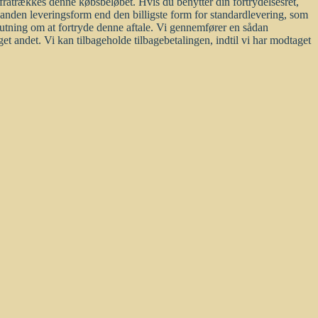
r, fratrækkes denne købsbeløbet. Hvis du benytter din fortrydelsesret,
 anden leveringsform end den billigste form for standardlevering, som
lutning om at fortryde denne aftale. Vi gennemfører en sådan
t andet. Vi kan tilbageholde tilbagebetalingen, indtil vi har modtaget