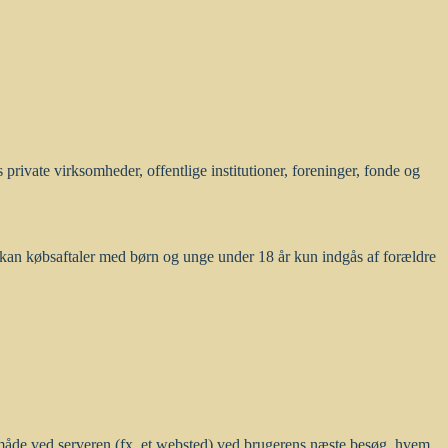
private virksomheder, offentlige institutioner, foreninger, fonde og
k kan købsaftaler med børn og unge under 18 år kun indgås af forældre
n måde ved serveren (fx. et websted) ved brugerens næste besøg, hvem