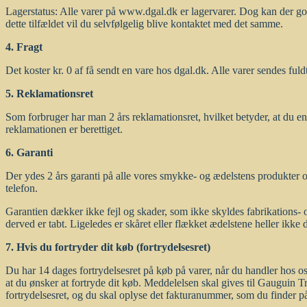
Lagerstatus: Alle varer på www.dgal.dk er lagervarer. Dog kan der godt
dette tilfældet vil du selvfølgelig blive kontaktet med det samme.
4. Fragt
Det koster kr. 0 af få sendt en vare hos dgal.dk. Alle varer sendes ful
5. Reklamationsret
Som forbruger har man 2 års reklamationsret, hvilket betyder, at du ent
reklamationen er berettiget.
6. Garanti
Der ydes 2 års garanti på alle vores smykke- og ædelstens produkter og
telefon.
Garantien dækker ikke fejl og skader, som ikke skyldes fabrikations- o
derved er tabt. Ligeledes er skåret eller flækket ædelstene heller ikk
7. Hvis du fortryder dit køb (fortrydelsesret)
Du har 14 dages fortrydelsesret på køb på varer, når du handler hos o
at du ønsker at fortryde dit køb. Meddelelsen skal gives til Gauguin
fortrydelsesret, og du skal oplyse det fakturanummer, som du finder på