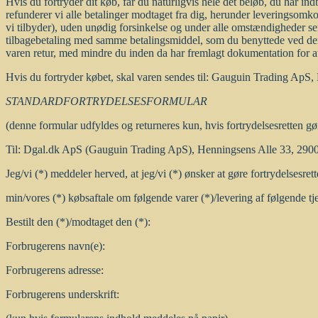
Hvis du fortryder dit køb, får du naturligvis hele det beløb, du har ind
refunderer vi alle betalinger modtaget fra dig, herunder leveringsomk
vi tilbyder), uden unødig forsinkelse og under alle omstændigheder s
tilbagebetaling med samme betalingsmiddel, som du benyttede ved den o
varen retur, med mindre du inden da har fremlagt dokumentation for at
Hvis du fortryder købet, skal varen sendes til: Gauguin Trading ApS
STANDARDFORTRYDELSESFORMULAR
(denne formular udfyldes og returneres kun, hvis fortrydelsesretten g
Til: Dgal.dk ApS (Gauguin Trading ApS), Henningsens Alle 33, 290
Jeg/vi (*) meddeler herved, at jeg/vi (*) ønsker at gøre fortrydelsesre
min/vores (*) købsaftale om følgende varer (*)/levering af følgende tj
Bestilt den (*)/modtaget den (*):
Forbrugerens navn(e):
Forbrugerens adresse:
Forbrugerens underskrift: