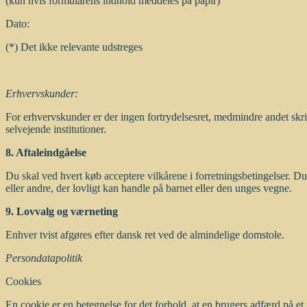
(kun hvis formularens indhold meddeles på papir)
Dato:
(*) Det ikke relevante udstreges
Erhvervskunder:
For erhvervskunder er der ingen fortrydelsesret, medmindre andet skrif
selvejende institutioner.
8. Aftaleindgåelse
Du skal ved hvert køb acceptere vilkårene i forretningsbetingelser. 
eller andre, der lovligt kan handle på barnet eller den unges vegne.
9. Lovvalg og værneting
Enhver tvist afgøres efter dansk ret ved de almindelige domstole.
Persondatapolitik
Cookies
En cookie er en betegnelse for det forhold, at en brugers adfærd på e