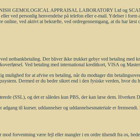
ding navne DANISH GEMOLOGICAL APPRAISAL LABORATORY Ltd o
ler ved personlig henvendelse på telefon eller e-mail. Ydelser i form 
re online, ved aktivt at bekræfte, ved ordregennemgang, at du har læst o
er ved netbankbetaling. Der bliver ikke trukket gebyr ved betaling med
koverførsel. Ved betaling med international kreditkort, VISA og Maste
 mulighed for at afvise en betaling, når du modtager din betalingsoversig
ngssystem. Dermed er du bedre sikret end i den fysiske verden, hvor du h
pterede (SSL), og det er således kun PBS, der kan læse dem. Hverken Dg
er adgang til kurser, uddannelser og uddannelsesmateriale er fremsendt.
mod forventning være fejl eller mangler i en ordre tilsendt fra os, bede