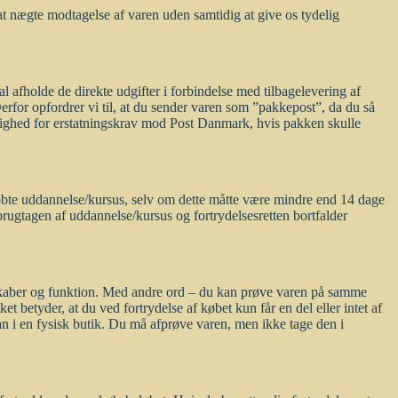
 at nægte modtagelse af varen uden samtidig at give os tydelig
al afholde de direkte udgifter i forbindelse med tilbagelevering af
Derfor opfordrer vi til, at du sender varen som ”pakkepost”, da du så
mulighed for erstatningskrav mod Post Danmark, hvis pakken skulle
 købte uddannelse/kursus, selv om dette måtte være mindre end 14 dage
rugtagen af uddannelse/kursus og fortrydelsesretten bortfalder
enskaber og funktion. Med andre ord – du kan prøve varen på samme
 betyder, at du ved fortrydelse af købet kun får en del eller intet af
 i en fysisk butik. Du må afprøve varen, men ikke tage den i