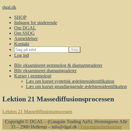
dgal.dk
SHOP
Indgang for studerende
Om DGAL
Om SSOG
Anmeldelser
Kontakt
Log ind
Bliv eksamineret gemmolog & diamantgraderer
Bliv eksamineret diamantgraderer
Kurser i gemmologi
Læs om kurset syntetisk ædelstensidentifikation
Læs om kurset grundlæggende ædelstensidentifikation
Lektion 21 Massediffusionsprocessen
Lektion 21 Massediffusionsprocessen
Copyright © DGAL – (Gauguin Trading ApS), Henningsens Alle
33 – 2900 Hellerup – info@dgal.dk |
Forretningsbetingelser