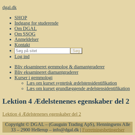
dgal.dk
SHOP
Indgang for studerende
Om DGAL
Om SSOG
Anmeldelser
Kontakt
Log ind
Bliv eksamineret gemmolog & diamantgraderer
Bliv eksamineret diamantgraderer
Kurser i gemmologi
Læs om kurset syntetisk ædelstensidentifikation
Læs om kurset grundlæggende ædelstensidentifikation
Lektion 4 Ædelstenenes egenskaber del 2
Lektion 4 Ædelstenenes egenskaber del 2
Copyright © DGAL – (Gauguin Trading ApS), Henningsens Alle
33 – 2900 Hellerup – info@dgal.dk |
Forretningsbetingelser