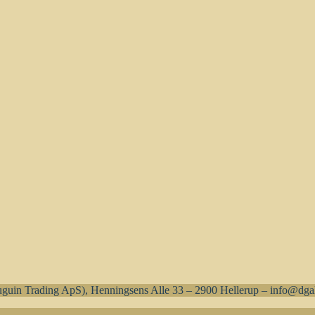
uin Trading ApS), Henningsens Alle 33 – 2900 Hellerup – info@dgal