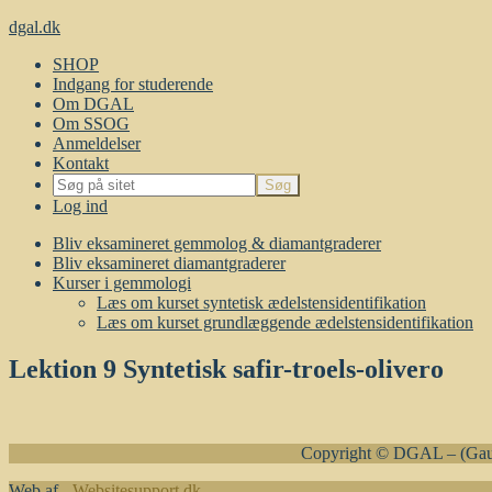
dgal.dk
SHOP
Indgang for studerende
Om DGAL
Om SSOG
Anmeldelser
Kontakt
Log ind
Bliv eksamineret gemmolog & diamantgraderer
Bliv eksamineret diamantgraderer
Kurser i gemmologi
Læs om kurset syntetisk ædelstensidentifikation
Læs om kurset grundlæggende ædelstensidentifikation
Lektion 9 Syntetisk safir-troels-olivero
Copyright © DGAL – (Gaug
Web af -
Websitesupport.dk