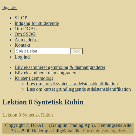
dgal.dk
SHOP
Indgang for studerende
Om DGAL
Om SSOG
Anmeldelser
Kontakt
Log ind
Bliv eksamineret gemmolog & diamantgraderer
Bliv eksamineret diamantgraderer
Kurser i gemmologi
Læs om kurset syntetisk ædelstensidentifikation
Læs om kurset grundlæggende ædelstensidentifikation
Lektion 8 Syntetisk Rubin
Lektion 8 Syntetisk Rubin
Copyright © DGAL – (Gauguin Trading ApS), Henningsens Alle
33 – 2900 Hellerup – info@dgal.dk |
Forretningsbetingelser