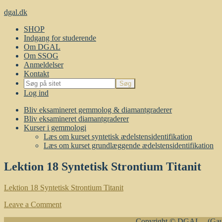
dgal.dk
SHOP
Indgang for studerende
Om DGAL
Om SSOG
Anmeldelser
Kontakt
Log ind
Bliv eksamineret gemmolog & diamantgraderer
Bliv eksamineret diamantgraderer
Kurser i gemmologi
Læs om kurset syntetisk ædelstensidentifikation
Læs om kurset grundlæggende ædelstensidentifikation
Lektion 18 Syntetisk Strontium Titanit
Lektion 18 Syntetisk Strontium Titanit
Leave a Comment
Copyright © DGAL – (Gaug