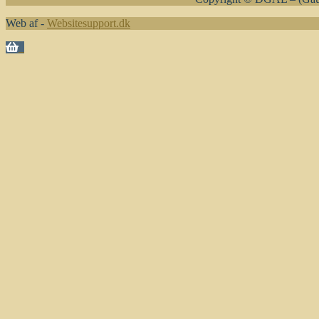
Web af -
Websitesupport.dk
0