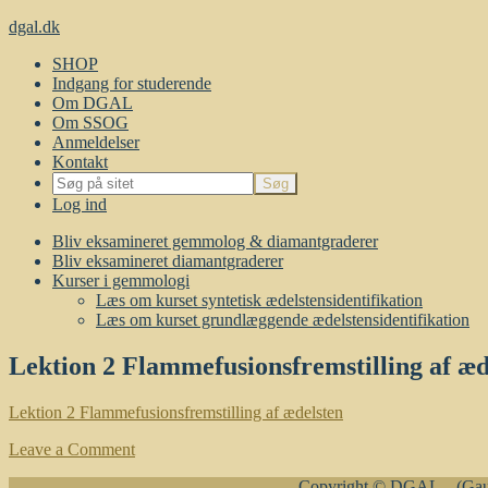
dgal.dk
SHOP
Indgang for studerende
Om DGAL
Om SSOG
Anmeldelser
Kontakt
Log ind
Bliv eksamineret gemmolog & diamantgraderer
Bliv eksamineret diamantgraderer
Kurser i gemmologi
Læs om kurset syntetisk ædelstensidentifikation
Læs om kurset grundlæggende ædelstensidentifikation
Lektion 2 Flammefusionsfremstilling af æd
Lektion 2 Flammefusionsfremstilling af ædelsten
Leave a Comment
Copyright © DGAL – (Gaug