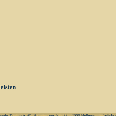
elsten
uin Trading ApS), Henningsens Alle 33 – 2900 Hellerup – info@dgal